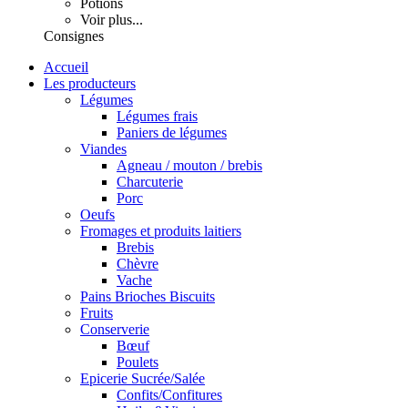
Potions
Voir plus...
Consignes
Accueil
Les producteurs
Légumes
Légumes frais
Paniers de légumes
Viandes
Agneau / mouton / brebis
Charcuterie
Porc
Oeufs
Fromages et produits laitiers
Brebis
Chèvre
Vache
Pains Brioches Biscuits
Fruits
Conserverie
Bœuf
Poulets
Epicerie Sucrée/Salée
Confits/Confitures