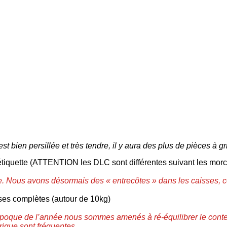
est
bien persillée
et très tendre
,
i
l y aura des
plus de
pièces à gr
tiquette (ATTENTION les DLC sont différentes suivant les morce
ide. Nous avons désormais des « entrecôtes » dans les caisses, 
ses complètes (autour de 10kg)
e l’époque de l’année nous sommes amenés à ré-équilibrer le con
rique sont fréquentes.