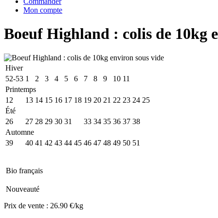
Commander
Mon compte
Boeuf Highland : colis de 10kg 
Hiver
52-53
1
2
3
4
5
6
7
8
9
10
11
Printemps
12
13
14
15
16
17
18
19
20
21
22
23
24
25
Été
26
27
28
29
30
31
32
33
34
35
36
37
38
Automne
39
40
41
42
43
44
45
46
47
48
49
50
51
Bio français
Nouveauté
Prix de vente :
26.90 €/kg