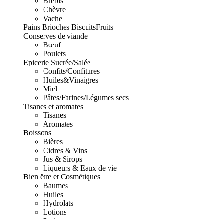
Brebis
Chèvre
Vache
Pains Brioches Biscuits
Fruits
Conserves de viande
Bœuf
Poulets
Epicerie Sucrée/Salée
Confits/Confitures
Huiles&Vinaigres
Miel
Pâtes/Farines/Légumes secs
Tisanes et aromates
Tisanes
Aromates
Boissons
Bières
Cidres & Vins
Jus & Sirops
Liqueurs & Eaux de vie
Bien être et Cosmétiques
Baumes
Huiles
Hydrolats
Lotions