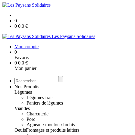
0
0
0.0
€
Les Paysans Solidaires
Mon compte
0
Favoris
0
0.0
€
Mon panier
Nos Produits
Légumes
Légumes frais
Paniers de légumes
Viandes
Charcuterie
Porc
Agneau / mouton / brebis
Oeufs
Fromages et produits laitiers