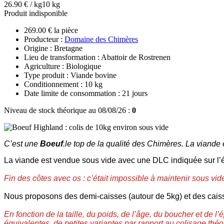
26.90 € / kg
10 kg
Produit indisponible
269.00 € la pièce
Producteur :
Domaine des Chimères
Origine : Bretagne
Lieu de transformation : Abattoir de Rostrenen
Agriculture : Biologique
Type produit : Viande bovine
Conditionnement : 10 kg
Date limite de consommation : 21 jours
Niveau de stock théorique au 08/08/26 :
0
C’est une
Boeuf
.le top de la qualité des Chimères. La viande
La viande est vendue sous vide avec une DLC indiquée sur l’é
Fin des côtes avec os : c’était impossible à maintenir sous v
Nous proposons des demi-caisses (autour de 5kg) et des cais
En fonction de la taille, du poids, de l’âge, du boucher et d
équivalentes, de petites variantes par rapport au colisage théo