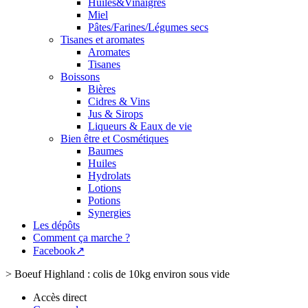
Huiles&Vinaigres
Miel
Pâtes/Farines/Légumes secs
Tisanes et aromates
Aromates
Tisanes
Boissons
Bières
Cidres & Vins
Jus & Sirops
Liqueurs & Eaux de vie
Bien être et Cosmétiques
Baumes
Huiles
Hydrolats
Lotions
Potions
Synergies
Les dépôts
Comment ça marche ?
Facebook↗
>
Boeuf Highland : colis de 10kg environ sous vide
Accès direct