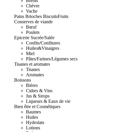
Brebis
Chèvre
Vache
Pains Brioches Biscuits
Fruits
Conserves de viande
Bœuf
Poulets
Epicerie Sucrée/Salée
Confits/Confitures
Huiles&Vinaigres
Miel
Pâtes/Farines/Légumes secs
Tisanes et aromates
Tisanes
Aromates
Boissons
Bières
Cidres & Vins
Jus & Sirops
Liqueurs & Eaux de vie
Bien être et Cosmétiques
Baumes
Huiles
Hydrolats
Lotions