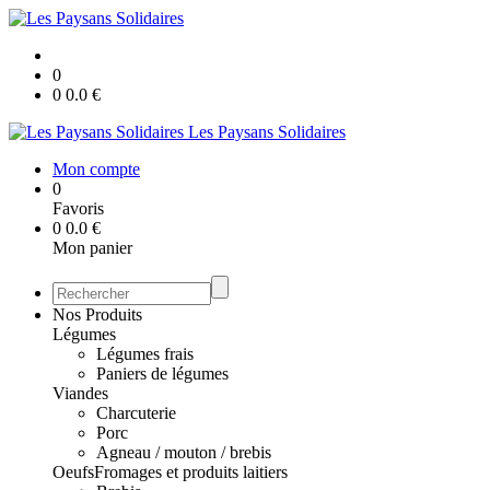
0
0
0.0
€
Les Paysans Solidaires
Mon compte
0
Favoris
0
0.0
€
Mon panier
Nos Produits
Légumes
Légumes frais
Paniers de légumes
Viandes
Charcuterie
Porc
Agneau / mouton / brebis
Oeufs
Fromages et produits laitiers