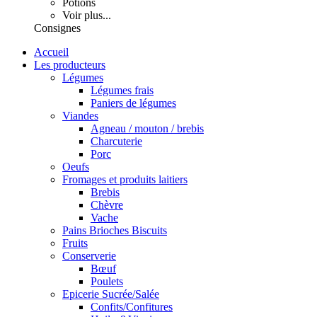
Potions
Voir plus...
Consignes
Accueil
Les producteurs
Légumes
Légumes frais
Paniers de légumes
Viandes
Agneau / mouton / brebis
Charcuterie
Porc
Oeufs
Fromages et produits laitiers
Brebis
Chèvre
Vache
Pains Brioches Biscuits
Fruits
Conserverie
Bœuf
Poulets
Epicerie Sucrée/Salée
Confits/Confitures