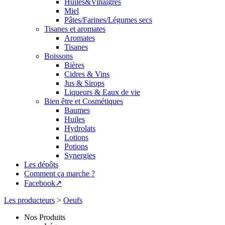
Huiles&Vinaigres
Miel
Pâtes/Farines/Légumes secs
Tisanes et aromates
Aromates
Tisanes
Boissons
Bières
Cidres & Vins
Jus & Sirops
Liqueurs & Eaux de vie
Bien être et Cosmétiques
Baumes
Huiles
Hydrolats
Lotions
Potions
Synergies
Les dépôts
Comment ça marche ?
Facebook↗
Les producteurs
>
Oeufs
Nos Produits