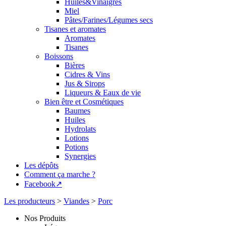
Huiles&Vinaigres
Miel
Pâtes/Farines/Légumes secs
Tisanes et aromates
Aromates
Tisanes
Boissons
Bières
Cidres & Vins
Jus & Sirops
Liqueurs & Eaux de vie
Bien être et Cosmétiques
Baumes
Huiles
Hydrolats
Lotions
Potions
Synergies
Les dépôts
Comment ça marche ?
Facebook↗
Les producteurs
>
Viandes
>
Porc
Nos Produits