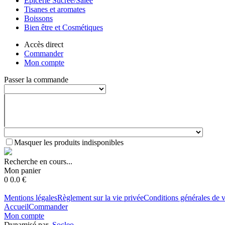
Epicerie Sucrée/Salée
Tisanes et aromates
Boissons
Bien être et Cosmétiques
Accès direct
Commander
Mon compte
Passer la commande
Masquer les produits indisponibles
Recherche en cours...
Mon panier
0
0.0
€
Mentions légales
Règlement sur la vie privée
Conditions générales de 
Accueil
Commander
Mon compte
Dynamisé par
Socleo