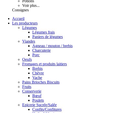
Potions
Voir plus...
Consignes
Accueil
Les producteurs
Légumes
Légumes frais
Paniers de légumes
Viandes
Agneau / mouton / brebis
Charcuterie
Porc
Oeufs
Fromages et produits laitiers
Brebis
Chèvre
Vache
Pains Brioches Biscuits
Fruits
Conserverie
Bœuf
Poulets
Epicerie Sucrée/Salée
Confits/Confitures