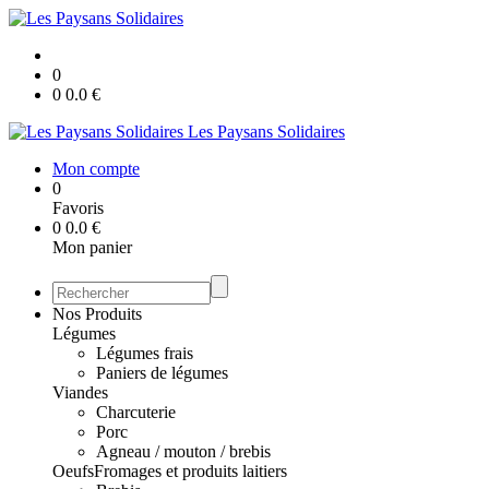
0
0
0.0
€
Les Paysans Solidaires
Mon compte
0
Favoris
0
0.0
€
Mon panier
Nos Produits
Légumes
Légumes frais
Paniers de légumes
Viandes
Charcuterie
Porc
Agneau / mouton / brebis
Oeufs
Fromages et produits laitiers