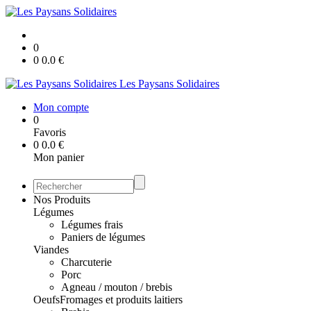
0
0
0.0
€
Les Paysans Solidaires
Mon compte
0
Favoris
0
0.0
€
Mon panier
Nos Produits
Légumes
Légumes frais
Paniers de légumes
Viandes
Charcuterie
Porc
Agneau / mouton / brebis
Oeufs
Fromages et produits laitiers