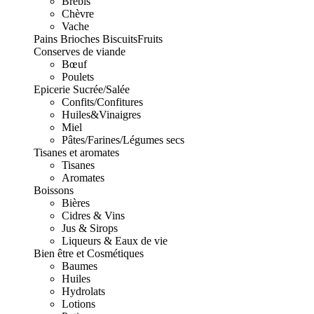
Brebis
Chèvre
Vache
Pains Brioches Biscuits
Fruits
Conserves de viande
Bœuf
Poulets
Epicerie Sucrée/Salée
Confits/Confitures
Huiles&Vinaigres
Miel
Pâtes/Farines/Légumes secs
Tisanes et aromates
Tisanes
Aromates
Boissons
Bières
Cidres & Vins
Jus & Sirops
Liqueurs & Eaux de vie
Bien être et Cosmétiques
Baumes
Huiles
Hydrolats
Lotions