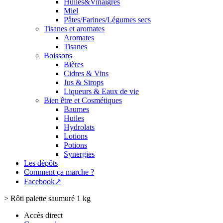
Huiles&Vinaigres
Miel
Pâtes/Farines/Légumes secs
Tisanes et aromates
Aromates
Tisanes
Boissons
Bières
Cidres & Vins
Jus & Sirops
Liqueurs & Eaux de vie
Bien être et Cosmétiques
Baumes
Huiles
Hydrolats
Lotions
Potions
Synergies
Les dépôts
Comment ça marche ?
Facebook↗
>
Rôti palette saumuré 1 kg
Accès direct