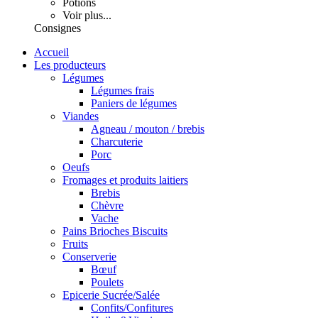
Potions
Voir plus...
Consignes
Accueil
Les producteurs
Légumes
Légumes frais
Paniers de légumes
Viandes
Agneau / mouton / brebis
Charcuterie
Porc
Oeufs
Fromages et produits laitiers
Brebis
Chèvre
Vache
Pains Brioches Biscuits
Fruits
Conserverie
Bœuf
Poulets
Epicerie Sucrée/Salée
Confits/Confitures