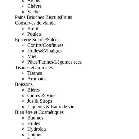
Brebis
Chèvre
Vache
Pains Brioches Biscuits
Fruits
Conserves de viande
Bœuf
Poulets
Epicerie Sucrée/Salée
Confits/Confitures
Huiles&Vinaigres
Miel
Pâtes/Farines/Légumes secs
Tisanes et aromates
Tisanes
Aromates
Boissons
Bières
Cidres & Vins
Jus & Sirops
Liqueurs & Eaux de vie
Bien être et Cosmétiques
Baumes
Huiles
Hydrolats
Lotions