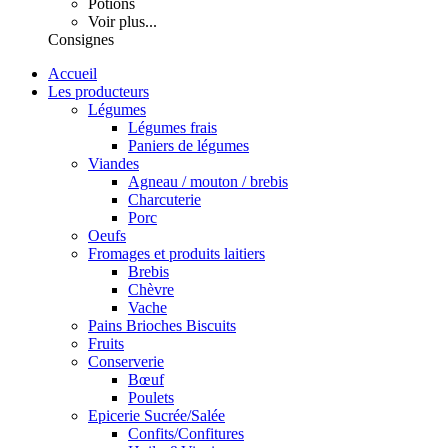
Potions
Voir plus...
Consignes
Accueil
Les producteurs
Légumes
Légumes frais
Paniers de légumes
Viandes
Agneau / mouton / brebis
Charcuterie
Porc
Oeufs
Fromages et produits laitiers
Brebis
Chèvre
Vache
Pains Brioches Biscuits
Fruits
Conserverie
Bœuf
Poulets
Epicerie Sucrée/Salée
Confits/Confitures