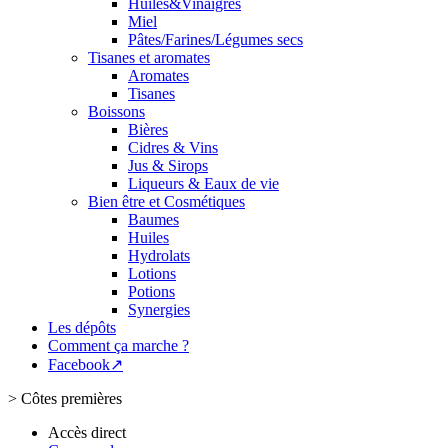
Huiles&Vinaigres
Miel
Pâtes/Farines/Légumes secs
Tisanes et aromates
Aromates
Tisanes
Boissons
Bières
Cidres & Vins
Jus & Sirops
Liqueurs & Eaux de vie
Bien être et Cosmétiques
Baumes
Huiles
Hydrolats
Lotions
Potions
Synergies
Les dépôts
Comment ça marche ?
Facebook↗
>
Côtes premières
Accès direct