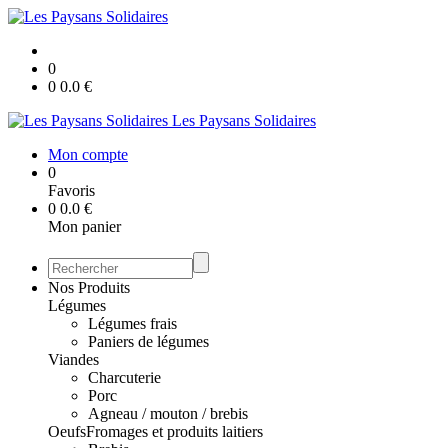
0
0
0.0
€
Les Paysans Solidaires
Mon compte
0
Favoris
0
0.0
€
Mon panier
Nos Produits
Légumes
Légumes frais
Paniers de légumes
Viandes
Charcuterie
Porc
Agneau / mouton / brebis
Oeufs
Fromages et produits laitiers