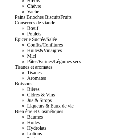
Brebis
Chèvre
Vache
Pains Brioches Biscuits
Fruits
Conserves de viande
Bœuf
Poulets
Epicerie Sucrée/Salée
Confits/Confitures
Huiles&Vinaigres
Miel
Pâtes/Farines/Légumes secs
Tisanes et aromates
Tisanes
Aromates
Boissons
Bières
Cidres & Vins
Jus & Sirops
Liqueurs & Eaux de vie
Bien être et Cosmétiques
Baumes
Huiles
Hydrolats
Lotions