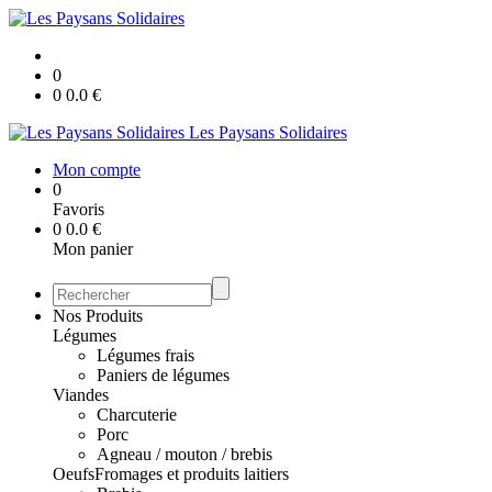
0
0
0.0
€
Les Paysans Solidaires
Mon compte
0
Favoris
0
0.0
€
Mon panier
Nos Produits
Légumes
Légumes frais
Paniers de légumes
Viandes
Charcuterie
Porc
Agneau / mouton / brebis
Oeufs
Fromages et produits laitiers