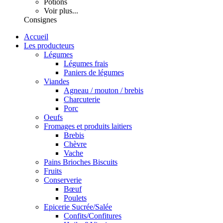
Potions
Voir plus...
Consignes
Accueil
Les producteurs
Légumes
Légumes frais
Paniers de légumes
Viandes
Agneau / mouton / brebis
Charcuterie
Porc
Oeufs
Fromages et produits laitiers
Brebis
Chèvre
Vache
Pains Brioches Biscuits
Fruits
Conserverie
Bœuf
Poulets
Epicerie Sucrée/Salée
Confits/Confitures