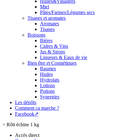
Huiles&Vinaigres
Miel
Pâtes/Farines/Légumes secs
Tisanes et aromates
Aromates
Tisanes
Boissons
Bières
Cidres & Vins
Jus & Sirops
Liqueurs & Eaux de vie
Bien être et Cosmétiques
Baumes
Huiles
Hydrolats
Lotions
Potions
Synergies
Les dépôts
Comment ça marche ?
Facebook↗
>
Rôti échine 1 kg
Accès direct