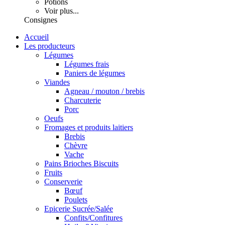
Potions
Voir plus...
Consignes
Accueil
Les producteurs
Légumes
Légumes frais
Paniers de légumes
Viandes
Agneau / mouton / brebis
Charcuterie
Porc
Oeufs
Fromages et produits laitiers
Brebis
Chèvre
Vache
Pains Brioches Biscuits
Fruits
Conserverie
Bœuf
Poulets
Epicerie Sucrée/Salée
Confits/Confitures