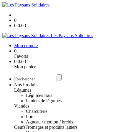
0
0
0.0
€
Les Paysans Solidaires
Mon compte
0
Favoris
0
0.0
€
Mon panier
Nos Produits
Légumes
Légumes frais
Paniers de légumes
Viandes
Charcuterie
Porc
Agneau / mouton / brebis
Oeufs
Fromages et produits laitiers