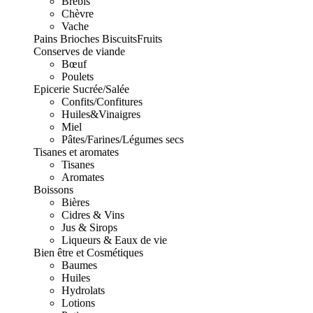
Brebis
Chèvre
Vache
Pains Brioches Biscuits
Fruits
Conserves de viande
Bœuf
Poulets
Epicerie Sucrée/Salée
Confits/Confitures
Huiles&Vinaigres
Miel
Pâtes/Farines/Légumes secs
Tisanes et aromates
Tisanes
Aromates
Boissons
Bières
Cidres & Vins
Jus & Sirops
Liqueurs & Eaux de vie
Bien être et Cosmétiques
Baumes
Huiles
Hydrolats
Lotions