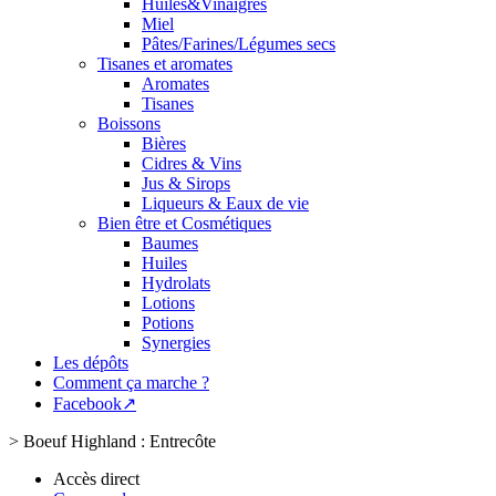
Huiles&Vinaigres
Miel
Pâtes/Farines/Légumes secs
Tisanes et aromates
Aromates
Tisanes
Boissons
Bières
Cidres & Vins
Jus & Sirops
Liqueurs & Eaux de vie
Bien être et Cosmétiques
Baumes
Huiles
Hydrolats
Lotions
Potions
Synergies
Les dépôts
Comment ça marche ?
Facebook↗
>
Boeuf Highland : Entrecôte
Accès direct