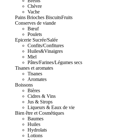
Brebis
Chèvre
Vache
Pains Brioches Biscuits
Fruits
Conserves de viande
Bœuf
Poulets
Epicerie Sucrée/Salée
Confits/Confitures
Huiles&Vinaigres
Miel
Pâtes/Farines/Légumes secs
Tisanes et aromates
Tisanes
Aromates
Boissons
Bières
Cidres & Vins
Jus & Sirops
Liqueurs & Eaux de vie
Bien être et Cosmétiques
Baumes
Huiles
Hydrolats
Lotions