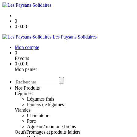
0
0
0.0
€
Les Paysans Solidaires
Mon compte
0
Favoris
0
0.0
€
Mon panier
Nos Produits
Légumes
Légumes frais
Paniers de légumes
Viandes
Charcuterie
Porc
Agneau / mouton / brebis
Oeufs
Fromages et produits laitiers