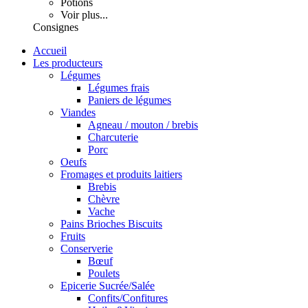
Potions
Voir plus...
Consignes
Accueil
Les producteurs
Légumes
Légumes frais
Paniers de légumes
Viandes
Agneau / mouton / brebis
Charcuterie
Porc
Oeufs
Fromages et produits laitiers
Brebis
Chèvre
Vache
Pains Brioches Biscuits
Fruits
Conserverie
Bœuf
Poulets
Epicerie Sucrée/Salée
Confits/Confitures