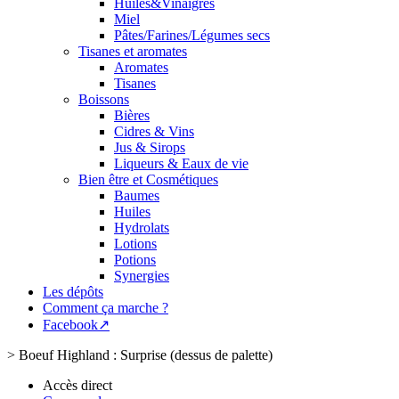
Huiles&Vinaigres
Miel
Pâtes/Farines/Légumes secs
Tisanes et aromates
Aromates
Tisanes
Boissons
Bières
Cidres & Vins
Jus & Sirops
Liqueurs & Eaux de vie
Bien être et Cosmétiques
Baumes
Huiles
Hydrolats
Lotions
Potions
Synergies
Les dépôts
Comment ça marche ?
Facebook↗
>
Boeuf Highland : Surprise (dessus de palette)
Accès direct