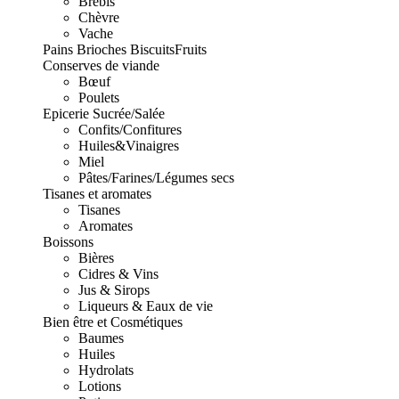
Brebis
Chèvre
Vache
Pains Brioches Biscuits
Fruits
Conserves de viande
Bœuf
Poulets
Epicerie Sucrée/Salée
Confits/Confitures
Huiles&Vinaigres
Miel
Pâtes/Farines/Légumes secs
Tisanes et aromates
Tisanes
Aromates
Boissons
Bières
Cidres & Vins
Jus & Sirops
Liqueurs & Eaux de vie
Bien être et Cosmétiques
Baumes
Huiles
Hydrolats
Lotions