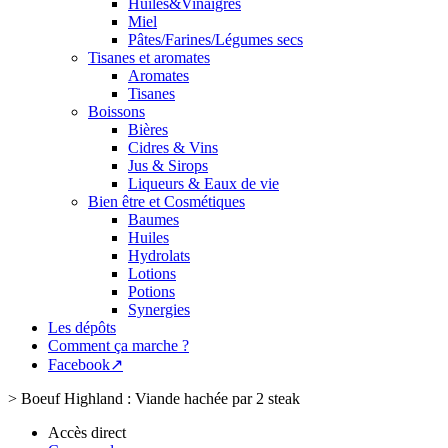
Huiles&Vinaigres
Miel
Pâtes/Farines/Légumes secs
Tisanes et aromates
Aromates
Tisanes
Boissons
Bières
Cidres & Vins
Jus & Sirops
Liqueurs & Eaux de vie
Bien être et Cosmétiques
Baumes
Huiles
Hydrolats
Lotions
Potions
Synergies
Les dépôts
Comment ça marche ?
Facebook↗
>
Boeuf Highland : Viande hachée par 2 steak
Accès direct