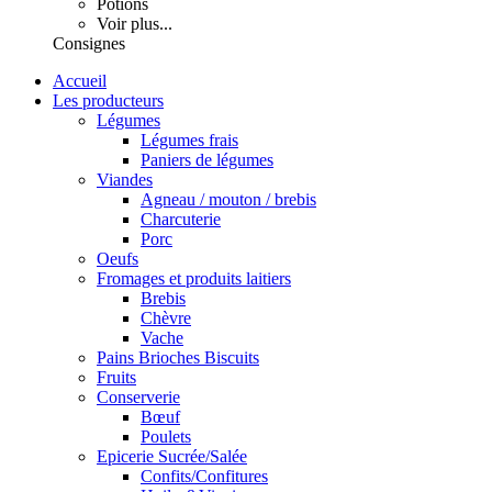
Potions
Voir plus...
Consignes
Accueil
Les producteurs
Légumes
Légumes frais
Paniers de légumes
Viandes
Agneau / mouton / brebis
Charcuterie
Porc
Oeufs
Fromages et produits laitiers
Brebis
Chèvre
Vache
Pains Brioches Biscuits
Fruits
Conserverie
Bœuf
Poulets
Epicerie Sucrée/Salée
Confits/Confitures