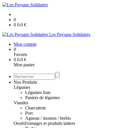
0
0
0.0
€
Les Paysans Solidaires
Mon compte
0
Favoris
0
0.0
€
Mon panier
Nos Produits
Légumes
Légumes frais
Paniers de légumes
Viandes
Charcuterie
Porc
Agneau / mouton / brebis
Oeufs
Fromages et produits laitiers