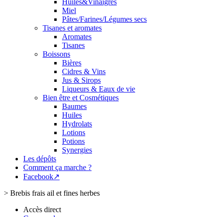
Huiles&Vinaigres
Miel
Pâtes/Farines/Légumes secs
Tisanes et aromates
Aromates
Tisanes
Boissons
Bières
Cidres & Vins
Jus & Sirops
Liqueurs & Eaux de vie
Bien être et Cosmétiques
Baumes
Huiles
Hydrolats
Lotions
Potions
Synergies
Les dépôts
Comment ça marche ?
Facebook↗
>
Brebis frais ail et fines herbes
Accès direct