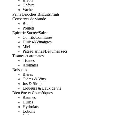
Brebis
Chèvre
Vache
Pains Brioches Biscuits
Fruits
Conserves de viande
Bœuf
Poulets
Epicerie Sucrée/Salée
Confits/Confitures
Huiles&Vinaigres
Miel
Pâtes/Farines/Légumes secs
Tisanes et aromates
Tisanes
Aromates
Boissons
Bières
Cidres & Vins
Jus & Sirops
Liqueurs & Eaux de vie
Bien être et Cosmétiques
Baumes
Huiles
Hydrolats
Lotions