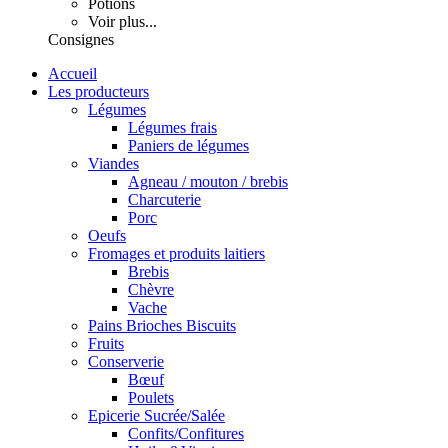
Potions
Voir plus...
Consignes
Accueil
Les producteurs
Légumes
Légumes frais
Paniers de légumes
Viandes
Agneau / mouton / brebis
Charcuterie
Porc
Oeufs
Fromages et produits laitiers
Brebis
Chèvre
Vache
Pains Brioches Biscuits
Fruits
Conserverie
Bœuf
Poulets
Epicerie Sucrée/Salée
Confits/Confitures