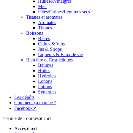
Huiles&Vinaigres
Miel
Pâtes/Farines/Légumes secs
Tisanes et aromates
Aromates
Tisanes
Boissons
Bières
Cidres & Vins
Jus & Sirops
Liqueurs & Eaux de vie
Bien être et Cosmétiques
Baumes
Huiles
Hydrolats
Lotions
Potions
Synergies
Les dépôts
Comment ça marche ?
Facebook↗
>
Huile de Tournesol 75cl
Accès direct