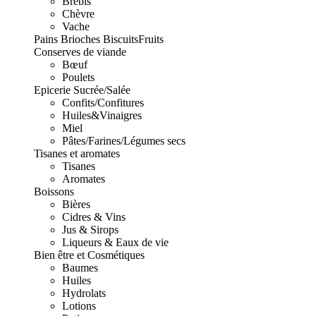
Brebis
Chèvre
Vache
Pains Brioches Biscuits
Fruits
Conserves de viande
Bœuf
Poulets
Epicerie Sucrée/Salée
Confits/Confitures
Huiles&Vinaigres
Miel
Pâtes/Farines/Légumes secs
Tisanes et aromates
Tisanes
Aromates
Boissons
Bières
Cidres & Vins
Jus & Sirops
Liqueurs & Eaux de vie
Bien être et Cosmétiques
Baumes
Huiles
Hydrolats
Lotions