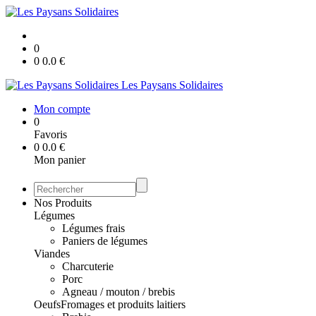
0
0
0.0
€
Les Paysans Solidaires
Mon compte
0
Favoris
0
0.0
€
Mon panier
Nos Produits
Légumes
Légumes frais
Paniers de légumes
Viandes
Charcuterie
Porc
Agneau / mouton / brebis
Oeufs
Fromages et produits laitiers