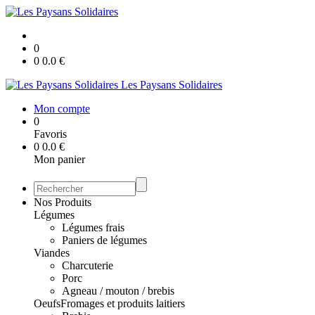
0
0
0.0
€
Les Paysans Solidaires
Mon compte
0
Favoris
0
0.0
€
Mon panier
Nos Produits
Légumes
Légumes frais
Paniers de légumes
Viandes
Charcuterie
Porc
Agneau / mouton / brebis
Oeufs
Fromages et produits laitiers