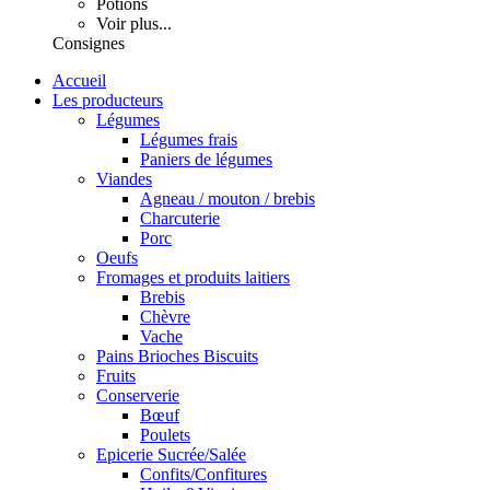
Potions
Voir plus...
Consignes
Accueil
Les producteurs
Légumes
Légumes frais
Paniers de légumes
Viandes
Agneau / mouton / brebis
Charcuterie
Porc
Oeufs
Fromages et produits laitiers
Brebis
Chèvre
Vache
Pains Brioches Biscuits
Fruits
Conserverie
Bœuf
Poulets
Epicerie Sucrée/Salée
Confits/Confitures