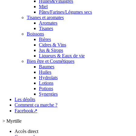
Huiles&Vinaigres
Miel
Pâtes/Farines/Légumes secs
Tisanes et aromates
Aromates
Tisanes
Boissons
Bières
Cidres & Vins
Jus & Sirops
Liqueurs & Eaux de vie
Bien être et Cosmétiques
Baumes
Huiles
Hydrolats
Lotions
Potions
Synergies
Les dépôts
Comment ça marche ?
Facebook↗
>
Myrtille
Accès direct