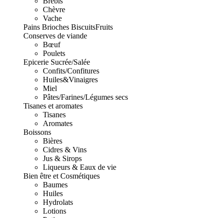
Brebis
Chèvre
Vache
Pains Brioches Biscuits
Fruits
Conserves de viande
Bœuf
Poulets
Epicerie Sucrée/Salée
Confits/Confitures
Huiles&Vinaigres
Miel
Pâtes/Farines/Légumes secs
Tisanes et aromates
Tisanes
Aromates
Boissons
Bières
Cidres & Vins
Jus & Sirops
Liqueurs & Eaux de vie
Bien être et Cosmétiques
Baumes
Huiles
Hydrolats
Lotions