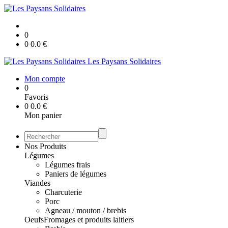
0
0
0.0
€
Les Paysans Solidaires
Mon compte
0
Favoris
0
0.0
€
Mon panier
Nos Produits
Légumes
Légumes frais
Paniers de légumes
Viandes
Charcuterie
Porc
Agneau / mouton / brebis
Oeufs
Fromages et produits laitiers