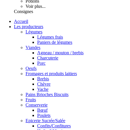
Potions
Voir plus...
Consignes
Accueil
Les producteurs
Légumes
Légumes frais
Paniers de légumes
Viandes
Agneau / mouton / brebis
Charcuterie
Porc
Oeufs
Fromages et produits laitiers
Brebis
Chèvre
Vache
Pains Brioches Biscuits
Fruits
Conserverie
Bœuf
Poulets
Epicerie Sucrée/Salée
Confits/Confitures