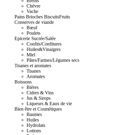
Brebis
Chèvre
Vache
Pains Brioches Biscuits
Fruits
Conserves de viande
Bœuf
Poulets
Epicerie Sucrée/Salée
Confits/Confitures
Huiles&Vinaigres
Miel
Pâtes/Farines/Légumes secs
Tisanes et aromates
Tisanes
Aromates
Boissons
Bières
Cidres & Vins
Jus & Sirops
Liqueurs & Eaux de vie
Bien être et Cosmétiques
Baumes
Huiles
Hydrolats
Lotions