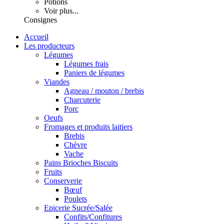
Potions
Voir plus...
Consignes
Accueil
Les producteurs
Légumes
Légumes frais
Paniers de légumes
Viandes
Agneau / mouton / brebis
Charcuterie
Porc
Oeufs
Fromages et produits laitiers
Brebis
Chèvre
Vache
Pains Brioches Biscuits
Fruits
Conserverie
Bœuf
Poulets
Epicerie Sucrée/Salée
Confits/Confitures