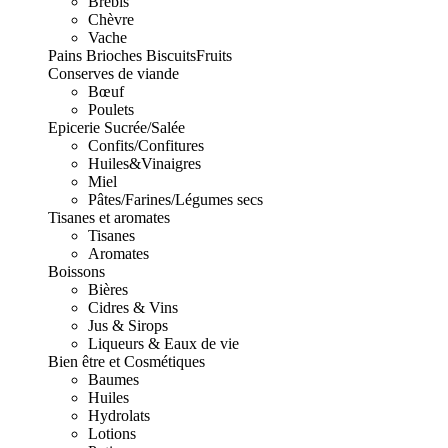
Brebis
Chèvre
Vache
Pains Brioches Biscuits
Fruits
Conserves de viande
Bœuf
Poulets
Epicerie Sucrée/Salée
Confits/Confitures
Huiles&Vinaigres
Miel
Pâtes/Farines/Légumes secs
Tisanes et aromates
Tisanes
Aromates
Boissons
Bières
Cidres & Vins
Jus & Sirops
Liqueurs & Eaux de vie
Bien être et Cosmétiques
Baumes
Huiles
Hydrolats
Lotions