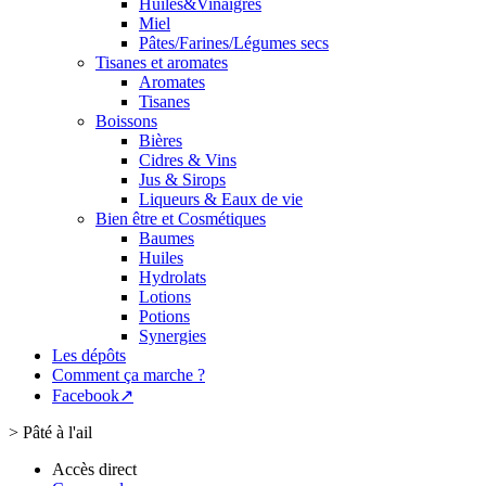
Huiles&Vinaigres
Miel
Pâtes/Farines/Légumes secs
Tisanes et aromates
Aromates
Tisanes
Boissons
Bières
Cidres & Vins
Jus & Sirops
Liqueurs & Eaux de vie
Bien être et Cosmétiques
Baumes
Huiles
Hydrolats
Lotions
Potions
Synergies
Les dépôts
Comment ça marche ?
Facebook↗
>
Pâté à l'ail
Accès direct