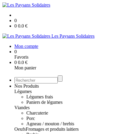
0
0
0.0
€
Les Paysans Solidaires
Mon compte
0
Favoris
0
0.0
€
Mon panier
Nos Produits
Légumes
Légumes frais
Paniers de légumes
Viandes
Charcuterie
Porc
Agneau / mouton / brebis
Oeufs
Fromages et produits laitiers