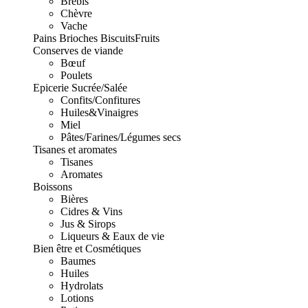
Brebis
Chèvre
Vache
Pains Brioches Biscuits
Fruits
Conserves de viande
Bœuf
Poulets
Epicerie Sucrée/Salée
Confits/Confitures
Huiles&Vinaigres
Miel
Pâtes/Farines/Légumes secs
Tisanes et aromates
Tisanes
Aromates
Boissons
Bières
Cidres & Vins
Jus & Sirops
Liqueurs & Eaux de vie
Bien être et Cosmétiques
Baumes
Huiles
Hydrolats
Lotions