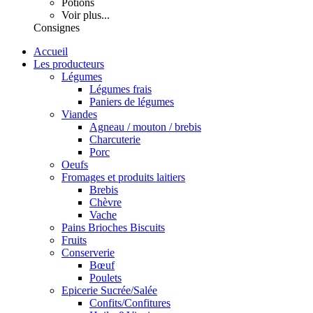
Potions
Voir plus...
Consignes
Accueil
Les producteurs
Légumes
Légumes frais
Paniers de légumes
Viandes
Agneau / mouton / brebis
Charcuterie
Porc
Oeufs
Fromages et produits laitiers
Brebis
Chèvre
Vache
Pains Brioches Biscuits
Fruits
Conserverie
Bœuf
Poulets
Epicerie Sucrée/Salée
Confits/Confitures