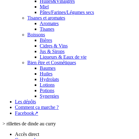
Huiles&Vinaigres
Miel
Pâtes/Farines/Légumes secs
Tisanes et aromates
Aromates
Tisanes
Boissons
Bières
Cidres & Vins
Jus & Sirops
Liqueurs & Eaux de vie
Bien être et Cosmétiques
Baumes
Huiles
Hydrolats
Lotions
Potions
Synergies
Les dépôts
Comment ça marche ?
Facebook↗
>
rillettes de dinde au curry
Accès direct