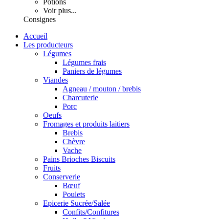
Potions
Voir plus...
Consignes
Accueil
Les producteurs
Légumes
Légumes frais
Paniers de légumes
Viandes
Agneau / mouton / brebis
Charcuterie
Porc
Oeufs
Fromages et produits laitiers
Brebis
Chèvre
Vache
Pains Brioches Biscuits
Fruits
Conserverie
Bœuf
Poulets
Epicerie Sucrée/Salée
Confits/Confitures