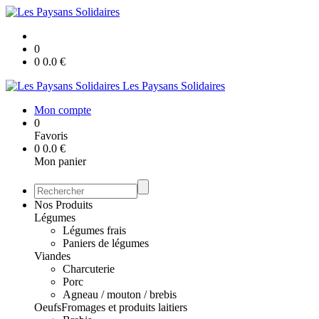
0
0
0.0
€
Les Paysans Solidaires
Mon compte
0
Favoris
0
0.0
€
Mon panier
Nos Produits
Légumes
Légumes frais
Paniers de légumes
Viandes
Charcuterie
Porc
Agneau / mouton / brebis
Oeufs
Fromages et produits laitiers