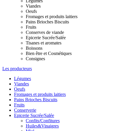
Légumes
Viandes
Oeufs
Fromages et produits laitiers
Pains Brioches Biscuits
Fruits
Conserves de viande
Epicerie Sucrée/Salée
Tisanes et aromates
Boissons
Bien être et Cosmétiques
Consignes
Les producteurs
Légumes
Viandes
Oeufs
Fromages et produits laitiers
Pains Brioches Biscuits
Fruits
Conserverie
Epicerie Sucrée/Salée
Confits/Confitures
Huiles&Vinaigres