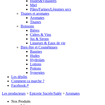
Huiles&Vinaigres
Miel
Pâtes/Farines/Légumes secs
Tisanes et aromates
Aromates
Tisanes
Boissons
Bières
Cidres & Vins
Jus & Sirops
Liqueurs & Eaux de vie
Bien être et Cosmétiques
Baumes
Huiles
Hydrolats
Lotions
Potions
Synergies
Les dépôts
Comment ça marche ?
Facebook↗
Les producteurs
>
Epicerie Sucrée/Salée
>
Aromates
Nos Produits