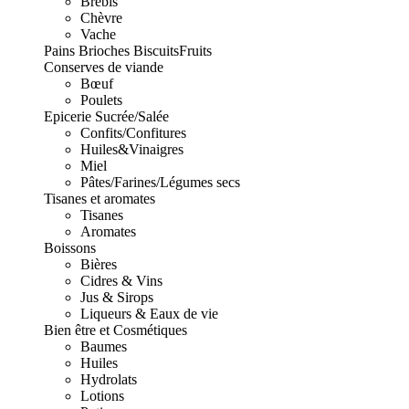
Brebis
Chèvre
Vache
Pains Brioches Biscuits
Fruits
Conserves de viande
Bœuf
Poulets
Epicerie Sucrée/Salée
Confits/Confitures
Huiles&Vinaigres
Miel
Pâtes/Farines/Légumes secs
Tisanes et aromates
Tisanes
Aromates
Boissons
Bières
Cidres & Vins
Jus & Sirops
Liqueurs & Eaux de vie
Bien être et Cosmétiques
Baumes
Huiles
Hydrolats
Lotions